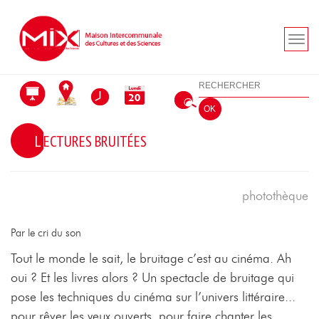
Aller au menu
Aller au contenu
Aller à la recherche
Rechercher
OK
LECTURES BRUITÉES
photothèque
Par le cri du son
Tout le monde le sait, le bruitage c’est au cinéma. Ah
oui ? Et les livres alors ? Un spectacle de bruitage qui
pose les techniques du cinéma sur l’univers littéraire...
pour rêver les yeux ouverts, pour faire chanter les