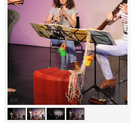
3
/
4