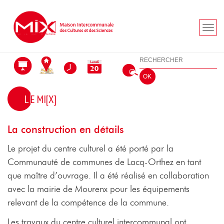
Aller au menu
Aller au contenu
Aller à la recherche
Rechercher
OK
LE MI[X]
La construction en détails
Le projet du centre culturel a été porté par la
Communauté de communes de Lacq-Orthez en tant
que maître d’ouvrage. Il a été réalisé en collaboration
avec la mairie de Mourenx pour les équipements
relevant de la compétence de la commune.
Les travaux du centre culturel intercommunal ont