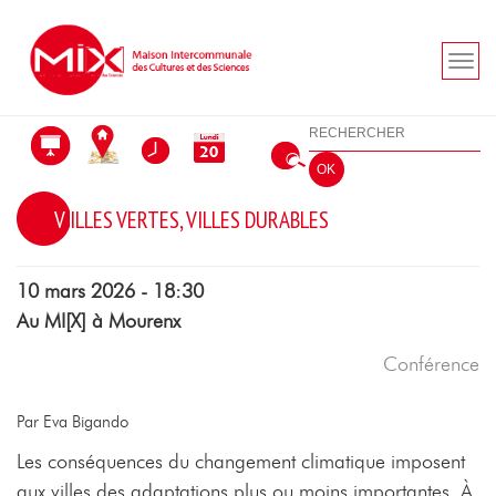
Aller au menu
Aller au contenu
Aller à la recherche
Rechercher
OK
VILLES VERTES, VILLES DURABLES
10 mars 2026 - 18:30
Au MI[X] à Mourenx
Conférence
Par Eva Bigando
Les conséquences du changement climatique imposent
aux villes des adaptations plus ou moins importantes. À