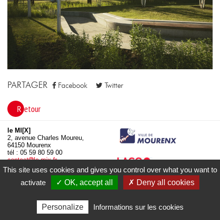
PARTAGER
Facebook
Twitter
Retour
le MI[X]
2, avenue Charles Moureu,
64150 Mourenx
tél : 05 59 80 59 00
contact
le-mix.fr
www.le-mix.fr
This site uses cookies and gives you control over what you want to
activate
✓ OK, accept all
✗ Deny all cookies
Mentions légales
Données personnelles
Politique de cookies
Personalize
Informations sur les cookies
Accessibilité : non conforme (en attente d'audit)
Plan du site