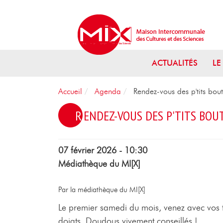
Aller au menu
Aller au contenu
Aller à la recherche
ACTUALITÉS
LE
Accueil
Agenda
Rendez-vous des p'tits bout
RENDEZ-VOUS DES P'TITS BOU
07 février 2026 - 10:30
Médiathèque du MI[X]
Par la médiathèque du MI[X]
Le premier samedi du mois, venez avec vos to
doigts. Doudous vivement conseillés !