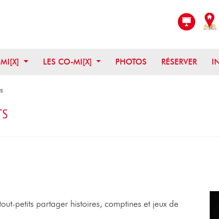
OUVRIR CE MENU
OUVRIR CE MENU
 MI[X]
LES CO-MI[X]
PHOTOS
RÉSERVER
I
s
TS
ut-petits partager histoires, comptines et jeux de