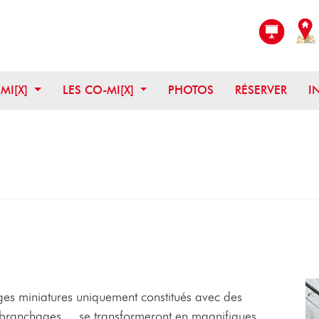
OUVRIR CE MENU
OUVRIR CE MENU
 MI[X]
LES CO-MI[X]
PHOTOS
RÉSERVER
I
ges miniatures uniquement constitués avec des
, branchages,... se transformeront en magnifiques