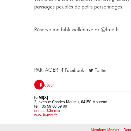
paysages peuplés de petits personnages.
Réservation bibli.viellenave.art@free.fr
PARTAGER
Facebook
Twitter
Retour
le MI[X]
2, avenue Charles Moureu, 64150 Mourenx
tél : 05 59 80 59 00
contact
le-mix.fr
www.le-mix.fr
Mentions légales
Donn