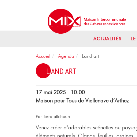
Aller au menu
Aller au contenu
Aller à la recherche
ACTUALITÉS
LE
Accueil
Agenda
Land art
LAND ART
17 mai 2025 - 10:00
Maison pour Tous de Viellenave d’Arthez
Par Terra pitchoun
Venez créer d’adorables scénettes ou paysa
éléments naturels. Glands, feuilles, graines