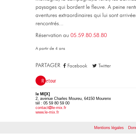
paysages qui bordent le fleuve. A peine rentr
aventures extraordinaires qui lui sont arrivé
rencontrés...
Réservation au
05.59.80.58.80
A partir de 4 ans
PARTAGER
Facebook
Twitter
Retour
le MI[X]
2, avenue Charles Moureu, 64150 Mourenx
tél : 05 59 80 59 00
contact
le-mix.fr
www.le-mix.fr
Mentions légales
Donn