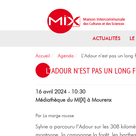
Aller au menu
Aller au contenu
Aller à la recherche
ACTUALITÉS
LE
Accueil
Agenda
L’Adour n’est pas un long f
L’ADOUR N’EST PAS UN LONG
16 avril 2024 - 10:30
Médiathèque du MI[X] à Mourenx
Par La marge rousse
Sylvie a parcouru l’Adour sur les 308 kilom
montagne, la campagne,la forêt, les barthes e