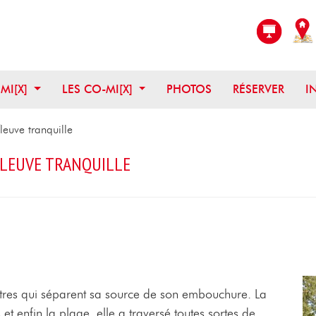
OUVRIR CE MENU
OUVRIR CE MENU
 MI[X]
LES CO-MI[X]
PHOTOS
RÉSERVER
I
leuve tranquille
 FLEUVE TRANQUILLE
ètres qui séparent sa source de son embouchure. La
t enfin la plage, elle a traversé toutes sortes de