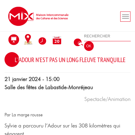
Aller au menu
Aller au contenu
Aller à la recherche
Rechercher
OK
L’ADOUR N’EST PAS UN LONG FLEUVE TRANQUILLE
21 janvier 2024 - 15:00
Salle des fêtes de Labastide-Monréjeau
Spectacle/Animation
Par La marge rousse
Sylvie a parcouru l’Adour sur les 308 kilomètres qui
séparent