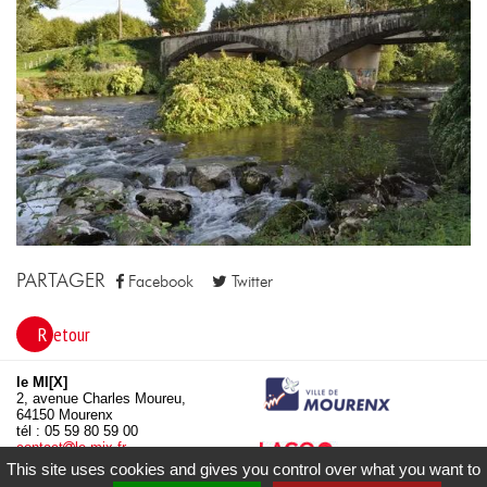
PARTAGER
Facebook
Twitter
Retour
le MI[X]
2, avenue Charles Moureu,
64150 Mourenx
tél : 05 59 80 59 00
contact
le-mix.fr
www.le-mix.fr
This site uses cookies and gives you control over what you want to