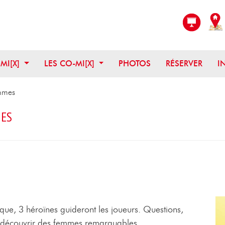
OUVRIR CE MENU
OUVRIR CE MENU
 MI[X]
LES CO-MI[X]
PHOTOS
RÉSERVER
I
emmes
MES
que, 3 héroïnes guideront les joueurs. Questions,
ur découvrir des femmes remarquables.