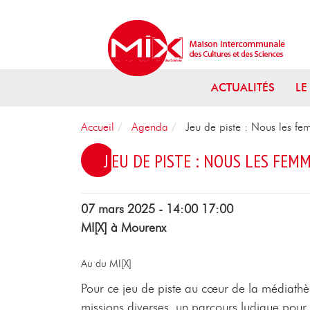
Aller au menu
Aller au contenu
Aller à la recherche
ACTUALITÉS
LE
Accueil
Agenda
Jeu de piste : Nous les f
JEU DE PISTE : NOUS LES FEM
07 mars 2025 - 14:00 17:00
MI[X] à Mourenx
Au du MI[X]
Pour ce jeu de piste au cœur de la médiathè
missions diverses, un parcours ludique po