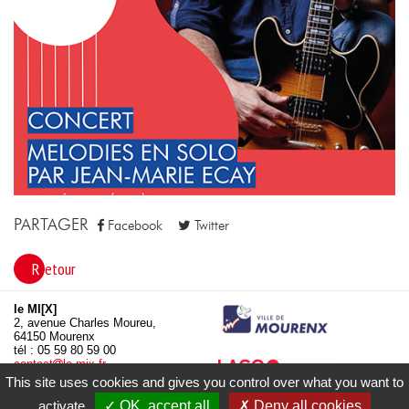
PARTAGER
Facebook
Twitter
Retour
le MI[X]
2, avenue Charles Moureu,
64150 Mourenx
tél : 05 59 80 59 00
contact
le-mix.fr
www.le-mix.fr
This site uses cookies and gives you control over what you want to
activate
✓ OK, accept all
✗ Deny all cookies