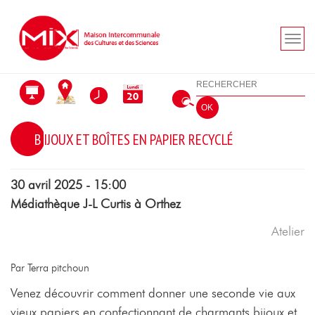
Aller au menu
Aller au contenu
Aller à la recherche
Rechercher
OK
BIJOUX ET BOÎTES EN PAPIER RECYCLÉ
30 avril 2025 - 15:00
Médiathèque J-L Curtis à Orthez
Atelier
Par Terra pitchoun
Venez découvrir comment donner une seconde vie aux
vieux papiers en confectionnant de charmants bijoux et