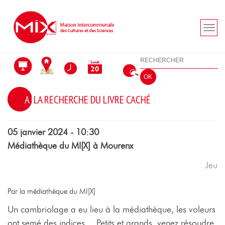
Aller au menu
Aller au contenu
Aller à la recherche
Rechercher
OK
A LA RECHERCHE DU LIVRE CACHÉ
05 janvier 2024 - 10:30
Médiathèque du MI[X] à Mourenx
Jeu
Par la médiathèque du MI[X]
Un cambriolage a eu lieu à la médiathèque, les voleurs
ont semé des indices… Petits et grands, venez résoudre