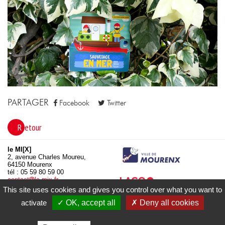
PARTAGER
Facebook
Twitter
Retour
le MI[X]
2, avenue Charles Moureu,
64150 Mourenx
tél : 05 59 80 59 00
contact
le-mix.fr
www.le-mix.fr
This site uses cookies and gives you control over what you want to
activate
✓ OK, accept all
✗ Deny all cookies
Mentions légales
Données personnelles
Politique de cookies