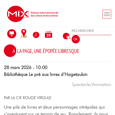
Aller au menu
Aller au contenu
Aller à la recherche
Rechercher
OK
A LA PAGE, UNE ÉPOPÉE LIBRESQUE
28 mars 2026 - 10:00
Bibliothèque Le pré aux livres d’Hagetaubin
Spectacle/Animation
PAR LA CIE ROUGE VIRGULE
Une pile de livres et deux personnages intrépides qui
s’aventurent sur ce terrain de jeu. Rapidement, ils nous