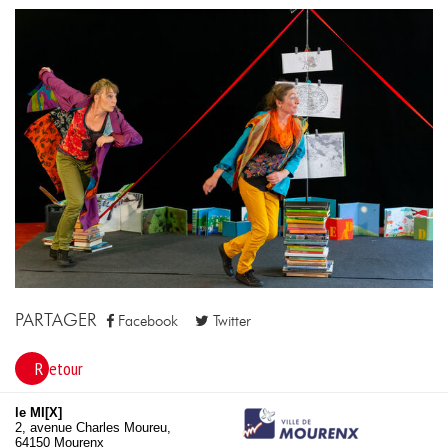
PARTAGER
Facebook
Twitter
Retour
le MI[X]
2, avenue Charles Moureu,
64150 Mourenx