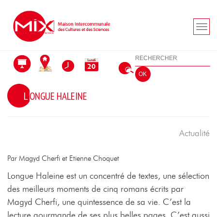
Aller au menu
Aller au contenu
Aller à la recherche
Rechercher
OK
LONGUE HALEINE
Actualité
Par Magyd Cherfi et Etienne Choquet
Longue Haleine est un concentré de textes, une sélection
des meilleurs moments de cinq romans écrits par
Magyd Cherfi, une quintessence de sa vie. C’est la
lecture gourmande de ses plus belles pages. C’est aussi