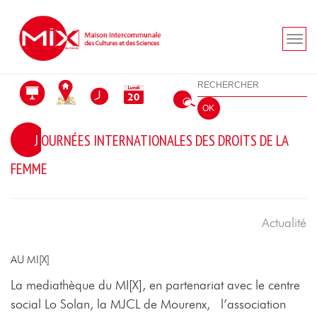
Aller au menu
Aller au contenu
Aller à la recherche
Rechercher
OK
JOURNÉES INTERNATIONALES DES DROITS DE LA
FEMME
Actualité
AU MI[X]
La mediathèque du MI[X], en partenariat avec le centre
social Lo Solan, la MJCL de Mourenx, l’association