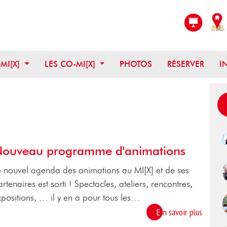
OUVRIR CE MENU
OUVRIR CE MENU
 MI[X]
LES CO-MI[X]
PHOTOS
RÉSERVER
I
ouveau programme d'animations
e nouvel agenda des animations au MI[X] et de ses
rtenaires est sorti ! Spectacles, ateliers, rencontres,
xpositions, … il y en a pour tous les…
En savoir plus