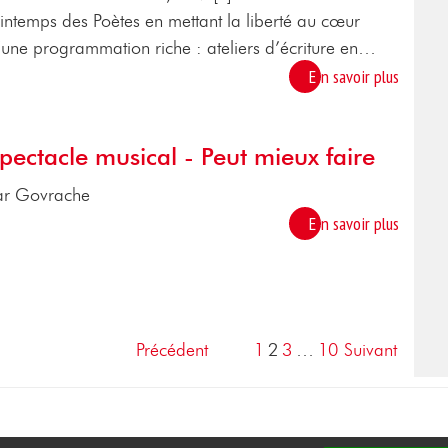
rintemps des Poètes en mettant la liberté au cœur
’une programmation riche : ateliers d’écriture en…
En savoir plus
pectacle musical - Peut mieux faire
ar Govrache
En savoir plus
Précédent
1
2
3
…
10
Suivant