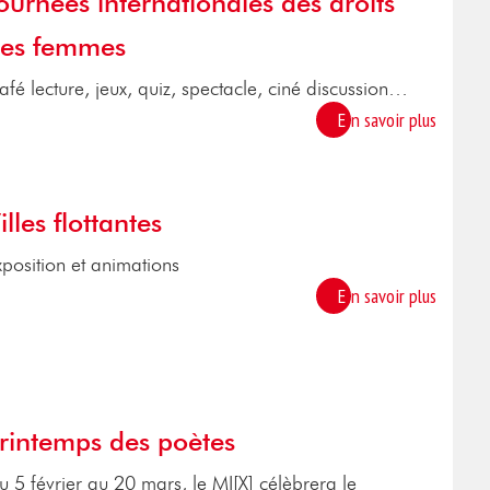
ournées internationales des droits
es femmes
afé lecture, jeux, quiz, spectacle, ciné discussion…
En savoir plus
illes flottantes
xposition et animations
En savoir plus
rintemps des poètes
u 5 février au 20 mars, le MI[X] célèbrera le