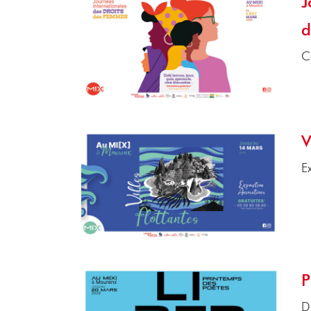
J
d
C
V
E
P
D