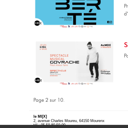
P
d
S
P
Page 2 sur 10.
le MI[X]
2, avenue Charles Moureu, 64150 Mourenx
tél : 05 59 80 59 00