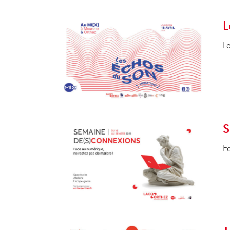
L
L
S
F